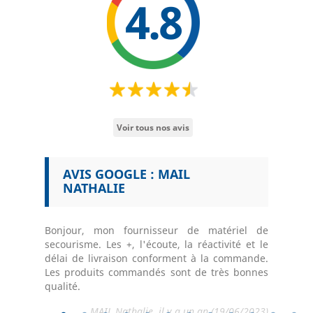
4.8
Voir tous nos avis
B
AVIS GOOGLE : MAIL
AVI
NATHALIE
GAL
 modes de
 pour le
Bonjour, mon fournisseur de matériel de
Très bon 
secourisme. Les +, l'écoute, la réactivité et le
vente Nic
délai de livraison conforment à la commande.
5/02/2025)
Chri
Les produits commandés sont de très bonnes
qualité.
MAIL Nathalie, il y a un an (19/06/2023)