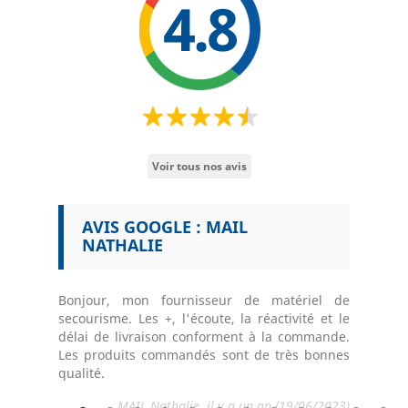
4.8
Voir tous nos avis
B
AVIS GOOGLE : MAIL
AVI
NATHALIE
GAL
 modes de
 pour le
Bonjour, mon fournisseur de matériel de
Très bon 
secourisme. Les +, l'écoute, la réactivité et le
vente Nic
délai de livraison conforment à la commande.
5/02/2025)
Chri
Les produits commandés sont de très bonnes
qualité.
MAIL Nathalie, il y a un an (19/06/2023)