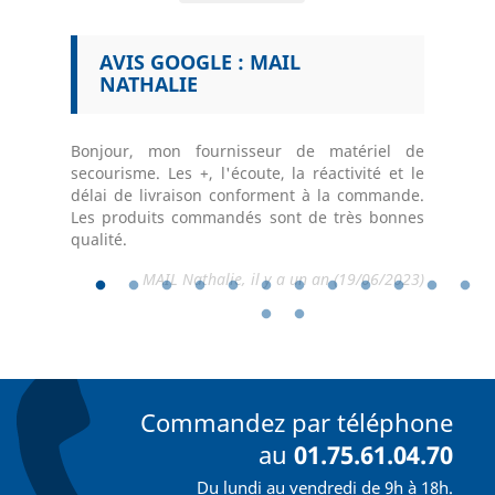
B
AVIS GOOGLE : MAIL
AVI
NATHALIE
GAL
 modes de
 pour le
Bonjour, mon fournisseur de matériel de
Très bon 
secourisme. Les +, l'écoute, la réactivité et le
vente Nic
délai de livraison conforment à la commande.
5/02/2025)
Chri
Les produits commandés sont de très bonnes
qualité.
MAIL Nathalie, il y a un an (19/06/2023)
Commandez par téléphone
au
01.75.61.04.70
Du lundi au vendredi de 9h à 18h.